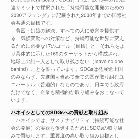
連サミットで採択された「持続可能な開発のための
2030アジェンダ」に記載された2030年までの国際社
会共通の⽬標です。
貧困・飢餓の解決、すべての⼈に教育を提供す
る、気候変動への対策など、持続可能な世界に変え
るために必要な17のゴール（⽬標）と、それらをよ
り具体的に⽰した169のターゲットから構成され、
地球上の誰⼀⼈として取り残さない（leave no one
behind）ことを誓っています。SDGsは発展途上国
のみならず、先進国も含めて全ての国が取り組むユ
ニバーサル（普遍的）なものであり、⽇本でも政府
だけでなく、企業も積極的な取り組みをおこなって
います。
ハネイシとしてのSDGsへの貢献と取り組み
ハネイシでは、サステナビリティ（持続可能な社
会の発展）の実践を促進するためにSDGsの取り組
みで貢献します。重要度の⾼い取り組み⽬標とし