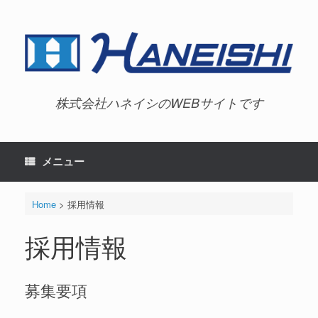
コ
ン
テ
ン
ツ
へ
ス
キ
株式会社ハネイシのWEBサイトです
ッ
プ
メニュー
Home
>
採用情報
採用情報
募集要項